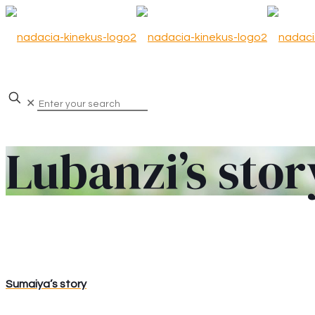
✕
Lubanzi’s stor
Sumaiya’s story