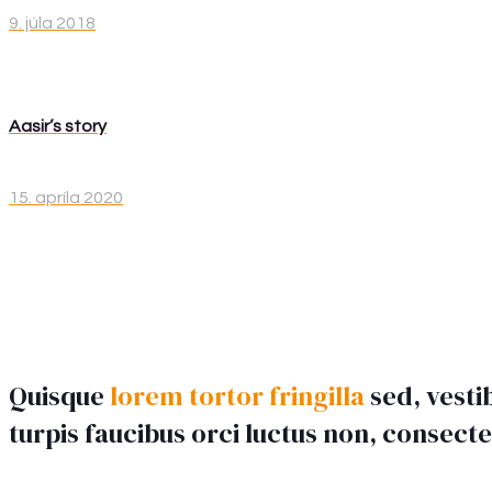
9. júla 2018
Aasir’s story
15. apríla 2020
Quisque
lorem tortor fringilla
sed, vesti
turpis faucibus orci luctus non, consecte