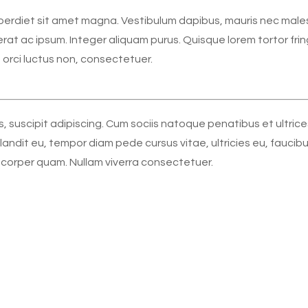
a imperdiet sit amet magna. Vestibulum dapibus, mauris nec mal
erat ac ipsum. Integer aliquam purus. Quisque lorem tortor fring
 orci luctus non, consectetuer.
s, suscipit adipiscing. Cum sociis natoque penatibus et ultrice
blandit eu, tempor diam pede cursus vitae, ultricies eu, faucibu
mcorper quam. Nullam viverra consectetuer.