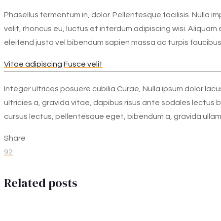
Phasellus fermentum in, dolor. Pellentesque facilisis. Null
velit, rhoncus eu, luctus et interdum adipiscing wisi. Aliquam 
eleifend justo vel bibendum sapien massa ac turpis faucibus
Vitae adipiscing
Fusce velit
Integer ultrices posuere cubilia Curae, Nulla ipsum dolor lacu
ultricies a, gravida vitae, dapibus risus ante sodales lectus 
cursus lectus, pellentesque eget, bibendum a, gravida ulla
Share
92
Related posts