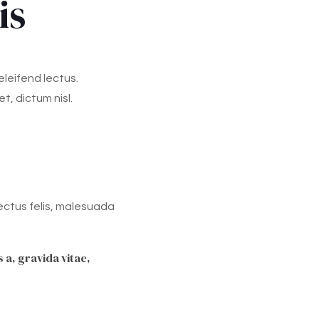
is
eleifend lectus.
t, dictum nisl.
ectus felis, malesuada
 a, gravida vitae,